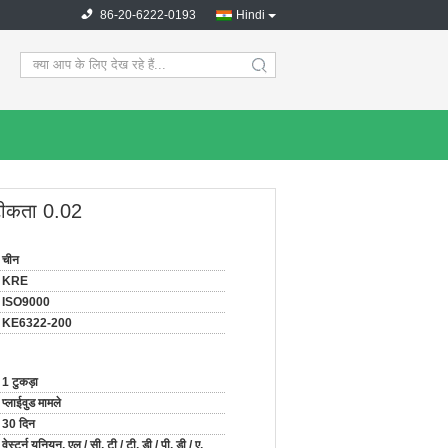
86-20-6222-0193
Hindi
search
सटीकता 0.02
चीन
KRE
ISO9000
KE6322-200
1 टुकड़ा
प्लाईवुड मामले
30 दिन
वेस्टर्न यूनियन, एल / सी, टी / टी, डी / पी, डी / ए,