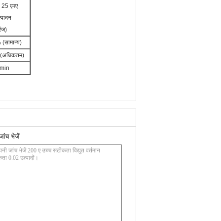
. 25 एमए
त्पादन
ेंज)
(सामान्य)
 (अधिकतम)
2min
ंच भेजें