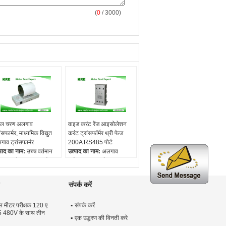
(
0
/ 3000)
ल चरण अलगाव
वाइड करंट रेंज आइसोलेशन
ांसफार्मर, माध्यमिक विद्युत
करंट ट्रांसफॉर्मर थ्री फेज
ाव ट्रांसफार्मर
200A RS485 पोर्ट
पाद का नाम:
उच्च वर्तमान
उत्पाद का नाम:
अलगाव
ाव वर्तमान ट्रांसफार्मर
वर्तमान ट्रांसफार्मर
ाथमिक वर्तमान सीमा:
प्राथमिक वर्तमान सीमा:
mA -100A
10mA -200A
संपर्क करें
्यमिक वर्तमान सीमा:
प्रयोग:
पृथक वर्तमान, मीटर
0mA -1000A
परीक्षण
ेबल मीटर परीक्षक 120 ए
संपर्क करें
ुपात:
1:10
अनुपात:
1:1
.05 480V के साथ तीन
एक उद्धरण की विनती करे