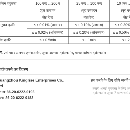
र्तमान श्रृंखला
100 एमए ... 200 ए
25 एमए ... 100 एमए
10 एमए ..
(पूरा उत्पादन
(पूरा उत्पादन
(पूरा उ
बोझ रेंज)
बोझ रेंज)
बोझ र
नुपात त्रुटि
≤ ± 0.01% (सामान्य)
≤ ± 0.10% (सामान्य)
≤ ± 0.30% 
≤ ± 0.02% (अधिकतम)
≤ ± 0.20% (अधिकतम)
≤ ± 0.50%
ोण त्रुटि
≤ ± 0.5min
≤ ± 1min
≤ ± 
,
,
ग:
एसी पावर अलगाव ट्रांसफार्मर
सुरक्षा अलगाव ट्रांसफार्मर
मानक वर्तमान ट्रांसफार्मर
्पर्क करने का विवरण
uangzhou Kingrise Enterprises Co.,
हम करने के लिए सीधे अपनी जा
td.
रभाष:
86-20-6222-0193
क्स:
86-20-6222-0182