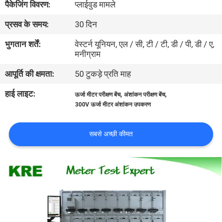
पैकेजिंग विवरण:
प्लाईवुड मामले
गुणवत्ता
प्रसव के समय:
30 दिन
नियंत्रण
भुगतान शर्तें:
वेस्टर्न यूनियन, एल / सी, टी / टी, डी / पी, डी / ए,
मनीग्राम
संपर्क
आपूर्ति की क्षमता:
50 टुकड़े प्रति माह
करें
हाई लाइट:
,
,
ऊर्जा मीटर परीक्षण बेंच
अंशांकन परीक्षण बेंच
300V ऊर्जा मीटर अंशांकन उपकरण
एक
उद्धरण
सबसे अच्छी कीमत
की
विनती
करे
साइटमैप