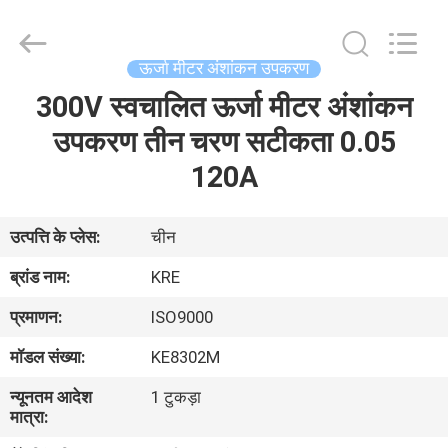
Guangzhou
Kingrise
Enterprises
Co.,
Ltd..
ऊर्जा मीटर अंशांकन उपकरण
All
Rights
Reserved.
300V स्वचालित ऊर्जा मीटर अंशांकन
घर
उपकरण तीन चरण सटीकता 0.05
उत्पादों
120A
हमारे
उत्पत्ति के प्लेस:
चीन
बारे
ब्रांड नाम:
KRE
में
प्रमाणन:
ISO9000
मॉडल संख्या:
KE8302M
कारखाना
न्यूनतम आदेश
1 टुकड़ा
भ्रमण
मात्रा: