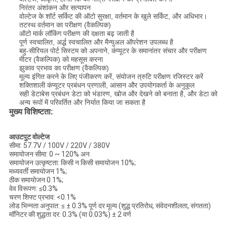
निरंतर अंशांकन और सत्यापन
वोल्टेज के शॉर्ट सर्किट की ऑटो सुरक्षा, वर्तमान के खुले सर्किट, और अधिभार।
तटस्थ वर्तमान का परीक्षण (वैकल्पिक)
ऑटो मार्क लॉकिंग परीक्षण की दक्षता बढ़ जाती है
पूर्ण स्वचालित, अर्द्ध स्वचालित और मैन्युअल ऑपरेशन उपलब्ध है
बहु-सीरियल पोर्ट सिस्टम को अपनाने, कंप्यूटर के समानांतर संचार और परीक्षण
मीटर (वैकल्पिक) को महसूस करना
झुकाव प्रभाव का परीक्षण (वैकल्पिक)
मूल्य इंगित करने के लिए पंजीकरण करें, संयोजन त्रुटि परीक्षण रजिस्टर करें
शक्तिशाली कंप्यूटर प्रबंधन प्रणाली, आसान और उपयोगकर्ता के अनुकूल
सही डेटाबेस प्रबंधन डेटा को भंडारण, खोज और देखने को बनाता है, और डेटा को
अन्य रूपों में परिवर्तित और निर्यात किया जा सकता है
मुख्य विशिष्टता:
आउटपुट वोल्टेज
सीमा: 57.7V / 100V / 220V / 380V
समायोजन सीमा: 0 ~ 120% अन
समायोजन उत्कृष्टता: किसी न किसी समायोजन 10%;
मध्यवर्ती समायोजन 1%;
ठीक समायोजन 0.1%;
वेव विरूपण: ≤0.3%
चरण शिफ्ट प्रभाव: <0.1%
लोड भिन्नता अनुपात: ≤ ± 0.3% पूर्ण दर मूल्य (शुद्ध प्रतिरोध, संवेदनशीलता, संगतता)
मॉनिटर की शुद्धता दर: 0.3% (या 0.03%) ± 2 वर्ण